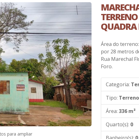
MARECHAL
TERRENO
QUADRA 
Área do terreno
por 28 metros de
Rua Marechal Fl
Foro.
Categoria:
Te
Tipo:
Terreno
Área:
336 m²
Quarto(s):
0
tos para ampliar
Banheiro(s):
0