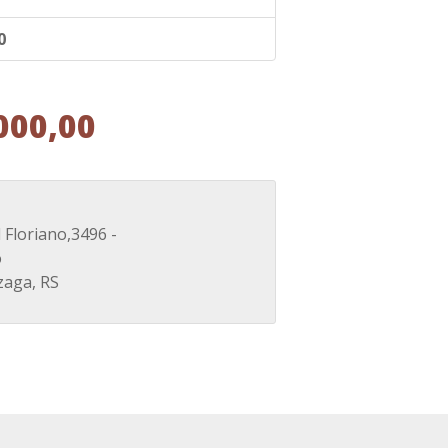
0
000,00
Floriano,3496 -
o
zaga, RS