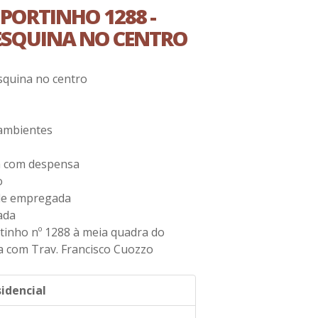
PORTINHO 1288 -
 ESQUINA NO CENTRO
squina no centro
 ambientes
a com despensa
o
de empregada
ada
tinho nº 1288 à meia quadra do
na com Trav. Francisco Cuozzo
idencial