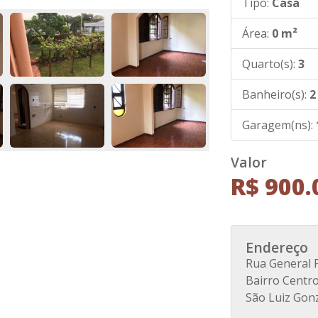
Tipo:
Casa
Área:
0 m²
Quarto(s):
3
Banheiro(s):
2
Garagem(ns):
Valor
R$ 900.
Endereço
Rua General 
Bairro Centr
São Luiz Gon