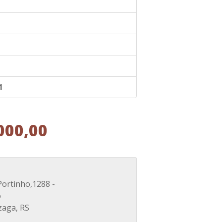
1
000,00
Portinho,1288 -
o
zaga, RS