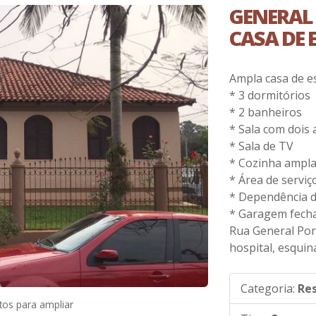
GENERAL 
CASA DE
Ampla casa de e
* 3 dormitórios
* 2 banheiros
* Sala com dois
* Sala de TV
* Cozinha ampl
* Área de serviç
* Dependência 
* Garagem fech
Rua General Por
hospital, esqui
Categoria:
Res
tos para ampliar